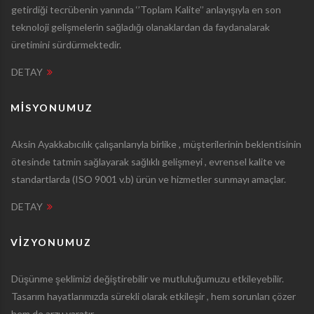
getirdiği tecrübenin yanında ‘’Toplam Kalite’’ anlayışıyla en son
teknoloji gelişmelerin sağladığı olanaklardan da faydanalarak
üretimini sürdürmektedir.
DETAY
MISYONUMUZ
Aksin Ayakkabıcılık çalışanlarıyla birlike , müşterilerinin beklentisinin
ötesinde tatmin sağlayarak sağlıklı gelişmeyi , evrensel kalite ve
standartlarda (ISO 9001 v.b) ürün ve hizmetler sunmayı amaçlar.
DETAY
VIZYONUMUZ
Düşünme şeklimizi değiştirebilir ve mutluluğumuzu etkileyebilir.
Tasarım hayatlarımızda sürekli olarak etkileşir , hem sorunları çözer
hem de arzu yaratır.