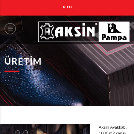
TR
EN
ÜRETIM
Aksin Ayakkabı,
1000 m2 kapalı,